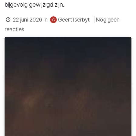
bijgevolg gewijzigd zijn.
22 juni 2026
in
Geert Iserbyt
| Nog geen
reacties